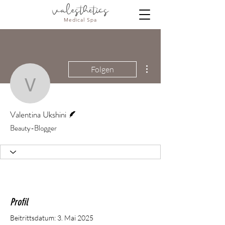
Medical Spa
Weitere Optionen
Folgen
Valentina Ukshini
Autor
Valentina Ukshini
Beauty-Blogger
Profil
Beitrittsdatum: 3. Mai 2025