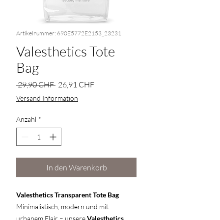
Artikelnummer: 690E5772E2153_23231
Valesthetics Tote
Bag
Standardpreis
Sale-
 29,90 CHF 
26,91 CHF
Preis
Versand Information
Anzahl
*
In den Warenkorb
Valesthetics Transparent Tote Bag
Minimalistisch, modern und mit
urbanem Flair – unsere
Valesthetics