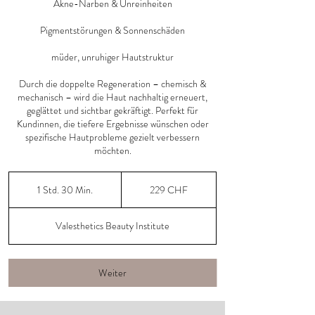
Akne-Narben & Unreinheiten
Pigmentstörungen & Sonnenschäden
müder, unruhiger Hautstruktur
Durch die doppelte Regeneration – chemisch &
mechanisch – wird die Haut nachhaltig erneuert,
geglättet und sichtbar gekräftigt. Perfekt für
Kundinnen, die tiefere Ergebnisse wünschen oder
spezifische Hautprobleme gezielt verbessern
möchten.
229
Schweizer
1 Std. 30 Min.
1
229 CHF
Franken
S
t
Valesthetics Beauty Institute
d
3
0
M
Weiter
i
n
.